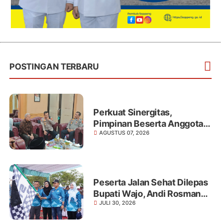
POSTINGAN TERBARU
Perkuat Sinergitas,
Pimpinan Beserta Anggota
AGUSTUS 07, 2026
DPRD Wajo Sambut Hangat
Kunjungan Silaturahmi
Kapolres Wajo Yang Baru
Peserta Jalan Sehat Dilepas
Bupati Wajo, Andi Rosman
JULI 30, 2026
Didampingi Ketua Tim PKK
Fatmawati Amin di RTH