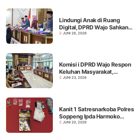
Callacu Sengkang
Lindungi Anak di Ruang
Digital, DPRD Wajo Sahkan
JUNI 26, 2026
Perda Kab Wajo Layak Anak
Yang Baru
Komisi i DPRD Wajo Respon
Keluhan Masyarakat,
JUNI 23, 2026
Tegaskan Agar Kades
Hentikan Pungutan
Pengoporan Alas Hak Tanah
Kanit 1 Satresnarkoba Polres
Soppeng Ipda Harmoko
JUNI 20, 2026
Ciduk Pria Terduga Pelaku
Narkoba di Jalan Sentral
Soppeng