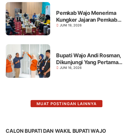
Pemkab Wajo Menerima
Kungker Jajaran Pemkab
JUNI 19, 2026
Barru di Lounge Kantor
Bupati Wajo
Bupati Wajo Andi Rosman,
Dikunjungi Yang Pertama
JUNI 16, 2026
Sensus Ekonomi Oleh BPS
Kab Wajo 2026 di Rujab
Bupati
MUAT POSTINGAN LAINNYA
CALON BUPATI DAN WAKIL BUPATI WAJO