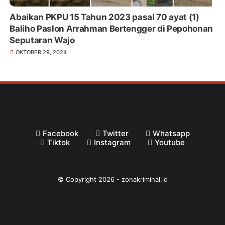
Abaikan PKPU 15 Tahun 2023 pasal 70 ayat (1)
Baliho Paslon Arrahman Bertengger di Pepohonan
Seputaran Wajo
OKTOBER 29, 2024
Facebook
Twitter
Whatsapp
Tiktok
Instagram
Youtube
© Copyright
2026
-
zonakriminal.id